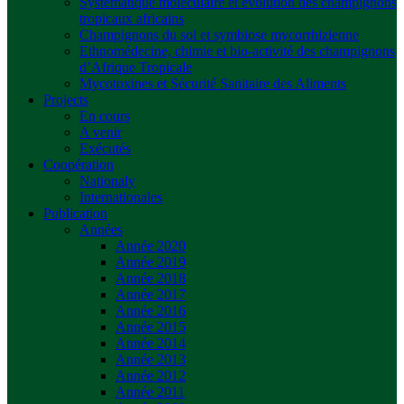
Systématique moléculaire et évolution des champignons
tropicaux africains
Champignons du sol et symbiose mycorrhizienne
Ethnomédecine, chimie et bio-activité des champignons
d’Afrique Tropicale
Mycotoxines et Sécurité Sanitaire des Aliments
Projects
En cours
A venir
Exécutés
Coopération
Nationaly
Internationales
Publication
Années
Année 2020
Année 2019
Année 2018
Année 2017
Année 2016
Année 2015
Année 2014
Année 2013
Année 2012
Année 2011