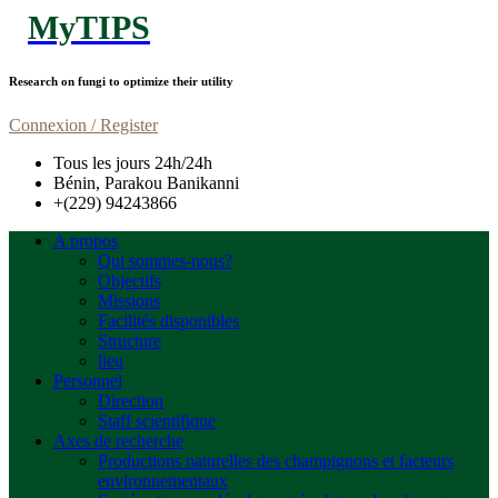
MyTIPS
Research on fungi to optimize their utility
Connexion / Register
Tous les jours 24h/24h
Bénin, Parakou Banikanni
+(229) 94243866
A propos
Qui sommes-nous?
Objectifs
Missions
Facilités disponibles
Structure
lieu
Personnel
Direction
Staff scientifique
Axes de recherche
Productions naturelles des champignons et facteurs
environnementaux