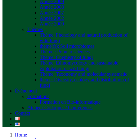
Année 2009
Année 2008
Année 2007
Année 2002
Année 2000
Thèmes
Thème: Phenology and natural production of
wild fungi
theme(fr): Soil microbiomes
Thème : Popular sciences
Theme: Chemistry of fungi
Thème: Ethnomycology and sustainable
exploitation of wild fungi
Theme: Taxonomy and molecular systematic
theme: Diversity, ecology and distributinon of
fungi
Événement
Formations
Formation en Bio-informatique
Atelier / Colloques / Conférences
Contact
Home