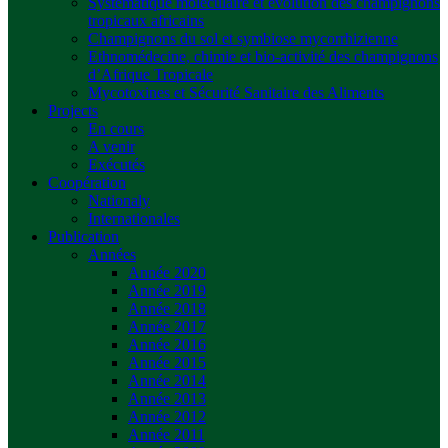
Systématique moléculaire et évolution des champignons
tropicaux africains
Champignons du sol et symbiose mycorrhizienne
Ethnomédecine, chimie et bio-activité des champignons
d’Afrique Tropicale
Mycotoxines et Sécurité Sanitaire des Aliments
Projects
En cours
A venir
Exécutés
Coopération
Nationaly
Internationales
Publication
Années
Année 2020
Année 2019
Année 2018
Année 2017
Année 2016
Année 2015
Année 2014
Année 2013
Année 2012
Année 2011