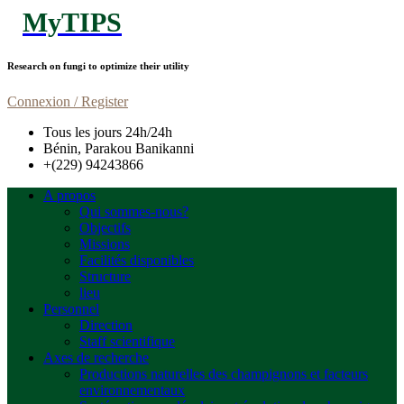
MyTIPS
Research on fungi to optimize their utility
Connexion / Register
Tous les jours 24h/24h
Bénin, Parakou Banikanni
+(229) 94243866
A propos
Qui sommes-nous?
Objectifs
Missions
Facilités disponibles
Structure
lieu
Personnel
Direction
Staff scientifique
Axes de recherche
Productions naturelles des champignons et facteurs
environnementaux