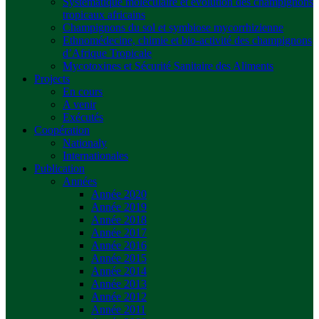
Systématique moléculaire et évolution des champignons
tropicaux africains
Champignons du sol et symbiose mycorrhizienne
Ethnomédecine, chimie et bio-activité des champignons
d’Afrique Tropicale
Mycotoxines et Sécurité Sanitaire des Aliments
Projects
En cours
A venir
Exécutés
Coopération
Nationaly
Internationales
Publication
Années
Année 2020
Année 2019
Année 2018
Année 2017
Année 2016
Année 2015
Année 2014
Année 2013
Année 2012
Année 2011