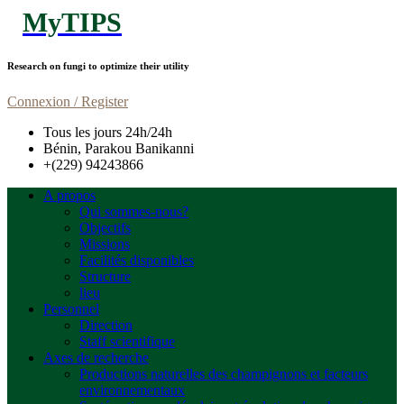
MyTIPS
Research on fungi to optimize their utility
Connexion / Register
Tous les jours 24h/24h
Bénin, Parakou Banikanni
+(229) 94243866
A propos
Qui sommes-nous?
Objectifs
Missions
Facilités disponibles
Structure
lieu
Personnel
Direction
Staff scientifique
Axes de recherche
Productions naturelles des champignons et facteurs
environnementaux