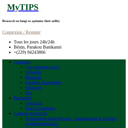
MyTIPS
Research on fungi to optimize their utility
Connexion / Register
Tous les jours 24h/24h
Bénin, Parakou Banikanni
+(229) 94243866
A propos
Qui sommes-nous?
Objectifs
Missions
Facilités disponibles
Structure
lieu
Personnel
Direction
Staff scientifique
Axes de recherche
Productions naturelles des champignons et facteurs
environnementaux