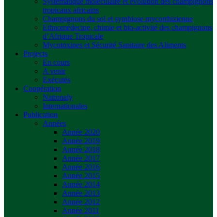
Systématique moléculaire et évolution des champignons
tropicaux africains
Champignons du sol et symbiose mycorrhizienne
Ethnomédecine, chimie et bio-activité des champignons
d’Afrique Tropicale
Mycotoxines et Sécurité Sanitaire des Aliments
Projects
En cours
A venir
Exécutés
Coopération
Nationaly
Internationales
Publication
Années
Année 2020
Année 2019
Année 2018
Année 2017
Année 2016
Année 2015
Année 2014
Année 2013
Année 2012
Année 2011