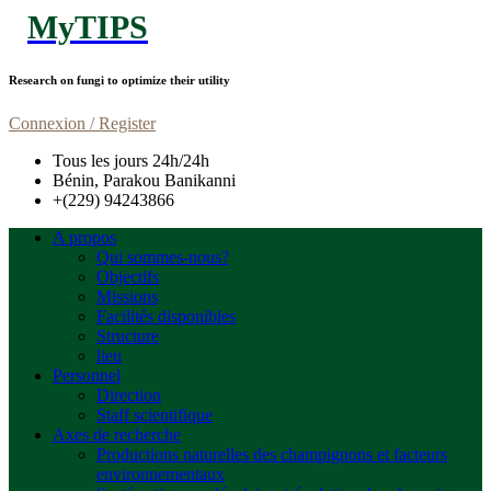
MyTIPS
Research on fungi to optimize their utility
Connexion / Register
Tous les jours 24h/24h
Bénin, Parakou Banikanni
+(229) 94243866
A propos
Qui sommes-nous?
Objectifs
Missions
Facilités disponibles
Structure
lieu
Personnel
Direction
Staff scientifique
Axes de recherche
Productions naturelles des champignons et facteurs
environnementaux