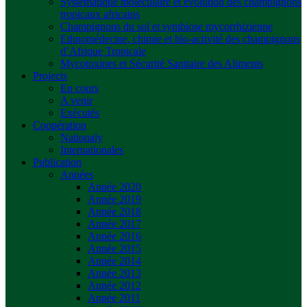
Systématique moléculaire et évolution des champignons
tropicaux africains
Champignons du sol et symbiose mycorrhizienne
Ethnomédecine, chimie et bio-activité des champignons
d’Afrique Tropicale
Mycotoxines et Sécurité Sanitaire des Aliments
Projects
En cours
A venir
Exécutés
Coopération
Nationaly
Internationales
Publication
Années
Année 2020
Année 2019
Année 2018
Année 2017
Année 2016
Année 2015
Année 2014
Année 2013
Année 2012
Année 2011