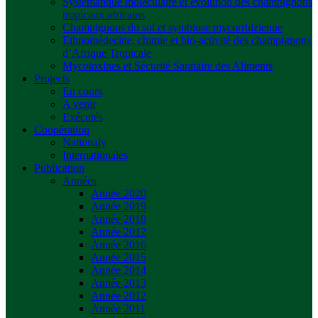
Systématique moléculaire et évolution des champignons
tropicaux africains
Champignons du sol et symbiose mycorrhizienne
Ethnomédecine, chimie et bio-activité des champignons
d’Afrique Tropicale
Mycotoxines et Sécurité Sanitaire des Aliments
Projects
En cours
A venir
Exécutés
Coopération
Nationaly
Internationales
Publication
Années
Année 2020
Année 2019
Année 2018
Année 2017
Année 2016
Année 2015
Année 2014
Année 2013
Année 2012
Année 2011