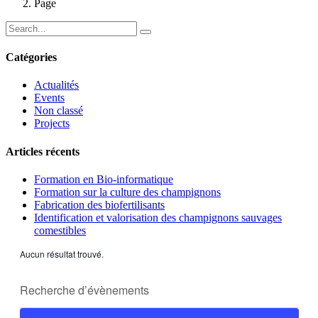
Page
Catégories
Actualités
Events
Non classé
Projects
Articles récents
Formation en Bio-informatique
Formation sur la culture des champignons
Fabrication des biofertilisants
Identification et valorisation des champignons sauvages
comestibles
Aucun résultat trouvé.
Recherche
Recherche
Saisir
et
mot-
navigation
clé.
Rechercher