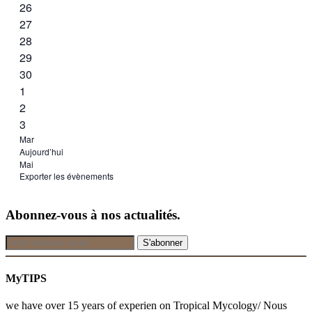
évènement,
0
26
évènement,
0
27
évènement,
0
28
évènement,
0
29
évènement,
0
30
évènement,
0
1
évènement,
0
2
évènement,
0
3
évènement,
Mar
Aujourd’hui
Mai
Exporter les évènements
Abonnez-vous à nos actualités.
MyTIPS
we have over 15 years of experien on Tropical Mycology/ Nous