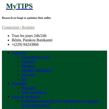
MyTIPS
Research on fungi to optimize their utility
Connexion / Register
Tous les jours 24h/24h
Bénin, Parakou Banikanni
+(229) 94243866
A propos
Qui sommes-nous?
Objectifs
Missions
Facilités disponibles
Structure
lieu
Personnel
Direction
Staff scientifique
Axes de recherche
Productions naturelles des champignons et facteurs
environnementaux